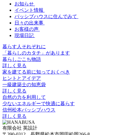
お知らせ
イベント情報
パッシブハウスに住んでみて
日々の出来事
お客様の声
現場日記
暮らす人それぞれに
「暮らしのカタチ」があります
暮らしごこち物語
詳しく見る
家を建てる前に知っておくべき
ヒントとアイデア
一級建築士の知恵袋
詳しく見る
自然の力を利用して
少ないエネルギーで快適に暮らす
信州松本パッシブハウス
詳しく見る
有限会社 英設計
〒390-0312 長野県松本市岡田松岡266-8