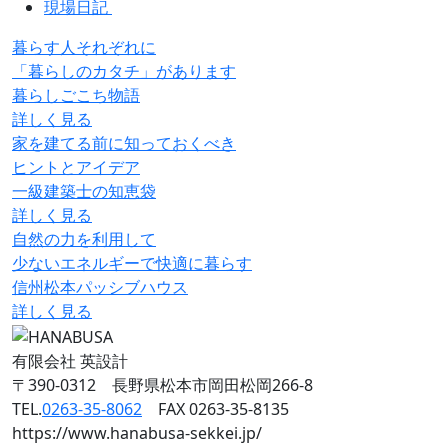
現場日記
暮らす人それぞれに
「暮らしのカタチ」があります
暮らしごこち物語
詳しく見る
家を建てる前に知っておくべき
ヒントとアイデア
一級建築士の知恵袋
詳しく見る
自然の力を利用して
少ないエネルギーで快適に暮らす
信州松本パッシブハウス
詳しく見る
有限会社 英設計
〒390-0312 長野県松本市岡田松岡266-8
TEL.
0263-35-8062
FAX 0263-35-8135
https://www.hanabusa-sekkei.jp/