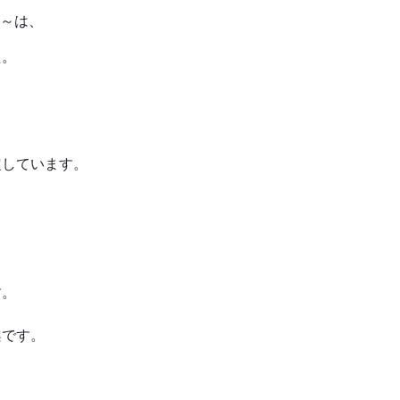
t～は、
た。
定しています。
す。
案です。