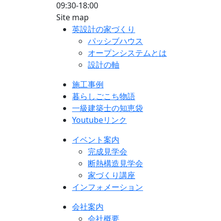
09:30-18:00
Site map
英設計の家づくり
パッシブハウス
オープンシステムとは
設計の軸
施工事例
暮らしごこち物語
一級建築士の知恵袋
Youtubeリンク
イベント案内
完成見学会
断熱構造見学会
家づくり講座
インフォメーション
会社案内
会社概要