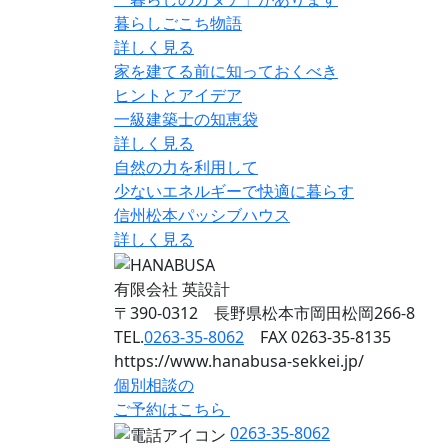
暮らしごこち物語
詳しく見る
家を建てる前に知っておくべき
ヒントとアイデア
一級建築士の知恵袋
詳しく見る
自然の力を利用して
少ないエネルギーで快適に暮らす
信州松本パッシブハウス
詳しく見る
有限会社 英設計
〒390-0312 長野県松本市岡田松岡266-8
TEL.
0263-35-8062
FAX 0263-35-8135
https://www.hanabusa-sekkei.jp/
個別相談の
ご予約はこちら
0263-35-8062