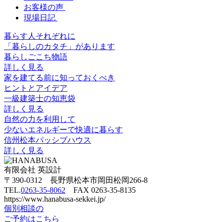
お客様の声
現場日記
暮らす人それぞれに
「暮らしのカタチ」があります
暮らしごこち物語
詳しく見る
家を建てる前に知っておくべき
ヒントとアイデア
一級建築士の知恵袋
詳しく見る
自然の力を利用して
少ないエネルギーで快適に暮らす
信州松本パッシブハウス
詳しく見る
有限会社 英設計
〒390-0312 長野県松本市岡田松岡266-8
TEL.
0263-35-8062
FAX 0263-35-8135
https://www.hanabusa-sekkei.jp/
個別相談の
ご予約はこちら