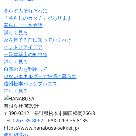
暮らす人それぞれに
「暮らしのカタチ」があります
暮らしごこち物語
詳しく見る
家を建てる前に知っておくべき
ヒントとアイデア
一級建築士の知恵袋
詳しく見る
自然の力を利用して
少ないエネルギーで快適に暮らす
信州松本パッシブハウス
詳しく見る
有限会社 英設計
〒390-0312 長野県松本市岡田松岡266-8
TEL.
0263-35-8062
FAX 0263-35-8135
https://www.hanabusa-sekkei.jp/
個別相談の