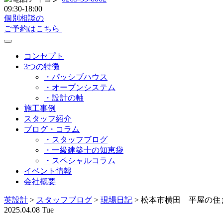
09:30-18:00
個別相談の
ご予約はこちら
コンセプト
3つの特徴
・パッシブハウス
・オープンシステム
・設計の軸
施工事例
スタッフ紹介
ブログ・コラム
・スタッフブログ
・一級建築士の知恵袋
・スペシャルコラム
イベント情報
会社概要
英設計
>
スタッフブログ
>
現場日記
>
松本市横田 平屋の住
2025.04.08 Tue