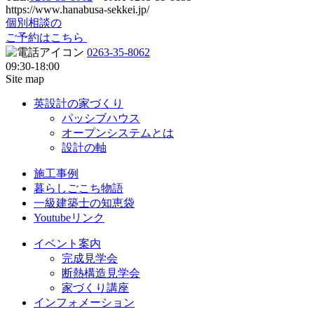
https://www.hanabusa-sekkei.jp/
個別相談の
ご予約はこちら
0263-35-8062
09:30-18:00
Site map
英設計の家づくり
パッシブハウス
オープンシステムとは
設計の軸
施工事例
暮らしごこち物語
一級建築士の知恵袋
Youtubeリンク
イベント案内
完成見学会
断熱構造見学会
家づくり講座
インフォメーション