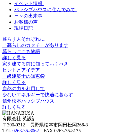
イベント情報
パッシブハウスに住んでみて
日々の出来事
お客様の声
現場日記
暮らす人それぞれに
「暮らしのカタチ」があります
暮らしごこち物語
詳しく見る
家を建てる前に知っておくべき
ヒントとアイデア
一級建築士の知恵袋
詳しく見る
自然の力を利用して
少ないエネルギーで快適に暮らす
信州松本パッシブハウス
詳しく見る
有限会社 英設計
〒390-0312 長野県松本市岡田松岡266-8
TEL.
0263-35-8062
FAX 0263-35-8135