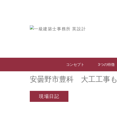
英設計
>
スタッフブログ
>
現場日記
>
安
コンセプト
3つの特徴
2025.06.22 Sun
安曇野市豊科 大工工事
現場日記