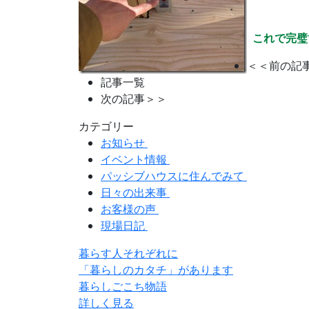
これで完璧で
＜＜前の記
記事一覧
次の記事＞＞
カテゴリー
お知らせ
イベント情報
パッシブハウスに住んでみて
日々の出来事
お客様の声
現場日記
暮らす人それぞれに
「暮らしのカタチ」があります
暮らしごこち物語
詳しく見る