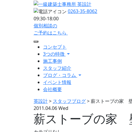
0263-35-8062
09:30-18:00
個別相談の
ご予約はこちら
コンセプト
3つの特徴
施工事例
スタッフ紹介
ブログ・コラム
イベント情報
会社概要
英設計
>
スタッフブログ
>
薪ストーブの家 
2011.04.06 Wed
薪ストーブの家 
カテゴリなし