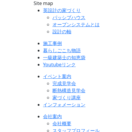
Site map
英設計の家づくり
パッシブハウス
オープンシステムとは
設計の軸
施工事例
暮らしごこち物語
一級建築士の知恵袋
Youtubeリンク
イベント案内
完成見学会
断熱構造見学会
家づくり講座
インフォメーション
会社案内
会社概要
スタッフプロフィール