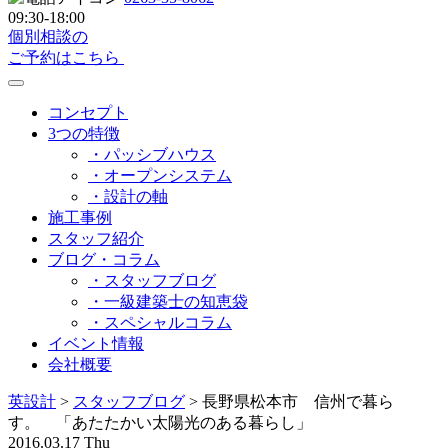
09:30-18:00
個別相談の
ご予約はこちら
コンセプト
3つの特徴
・パッシブハウス
・オープンシステム
・設計の軸
施工事例
スタッフ紹介
ブログ・コラム
・スタッフブログ
・一級建築士の知恵袋
・スペシャルコラム
イベント情報
会社概要
英設計
>
スタッフブログ
>
長野県松本市 信州で暮ら
す。 「あたたかい太陽光のある暮らし」
2016.03.17 Thu