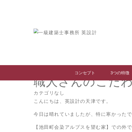
英設計
>
スタッフブログ
>
職人さんのこ
2018.01.25 Thu
コンセプト
3つの特徴
職人さんのこだ
カテゴリなし
こんにちは、英設計の天津です。
今日は晴れていましたが、特に寒かった
【池田町会染アルプスを望む家】での外