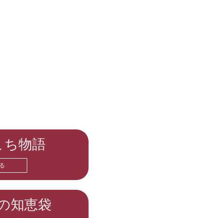
こち物語
る
の知恵袋