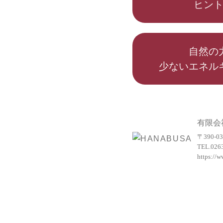
ヒン
自然の
少ないエネル
有限会
〒390-
TEL.
026
https://w