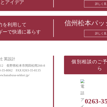
トとアイデア
詳しく見
信州松本パッ
力を利用して
ギーで快適に暮らす
詳しく見
社 英設計
個別相談の
ご
0312 長野県松本市岡田松岡266-8
ら
3-35-8062
FAX 0263-35-8135
ww.hanabusa-sekkei.jp/
0263-3