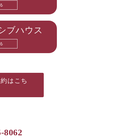
る
シブハウス
る
予約はこち
5-8062