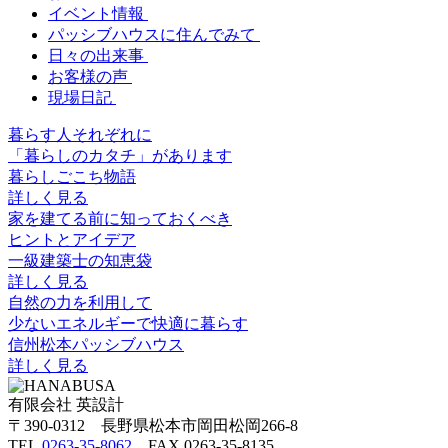
イベント情報
パッシブハウスに住んでみて
日々の出来事
お客様の声
現場日記
暮らす人それぞれに
「暮らしのカタチ」があります
暮らしごこち物語
詳しく見る
家を建てる前に知っておくべき
ヒントとアイデア
一級建築士の知恵袋
詳しく見る
自然の力を利用して
少ないエネルギーで快適に暮らす
信州松本パッシブハウス
詳しく見る
有限会社 英設計
〒390-0312 長野県松本市岡田松岡266-8
TEL.
0263-35-8062
FAX 0263-35-8135