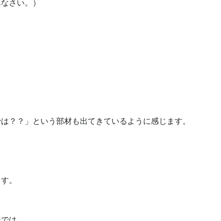
んなさい。）
では？？」という部材も出てきているように感じます。
、
ます。
味では、