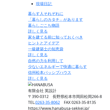
現場日記
暮らす人それぞれに
「暮らしのカタチ」があります
暮らしごこち物語
詳しく見る
家を建てる前に知っておくべき
ヒントとアイデア
一級建築士の知恵袋
詳しく見る
自然の力を利用して
少ないエネルギーで快適に暮らす
信州松本パッシブハウス
詳しく見る
有限会社 英設計
〒390-0312 長野県松本市岡田松岡266-8
TEL.
0263-35-8062
FAX 0263-35-8135
https://www.hanabusa-sekkei.jp/