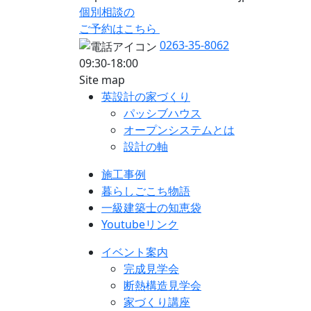
個別相談の
ご予約はこちら
0263-35-8062
09:30-18:00
Site map
英設計の家づくり
パッシブハウス
オープンシステムとは
設計の軸
施工事例
暮らしごこち物語
一級建築士の知恵袋
Youtubeリンク
イベント案内
完成見学会
断熱構造見学会
家づくり講座