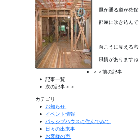
風が通る道が確保
部屋に吹き込んで
向こうに見える窓
風情がありますね
＜＜前の記事
記事一覧
次の記事＞＞
カテゴリー
お知らせ
イベント情報
パッシブハウスに住んでみて
日々の出来事
お客様の声