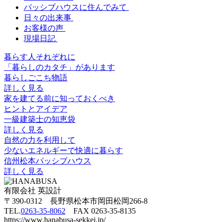
パッシブハウスに住んでみて
日々の出来事
お客様の声
現場日記
暮らす人それぞれに
「暮らしのカタチ」があります
暮らしごこち物語
詳しく見る
家を建てる前に知っておくべき
ヒントとアイデア
一級建築士の知恵袋
詳しく見る
自然の力を利用して
少ないエネルギーで快適に暮らす
信州松本パッシブハウス
詳しく見る
有限会社 英設計
〒390-0312 長野県松本市岡田松岡266-8
TEL.
0263-35-8062
FAX 0263-35-8135
https://www.hanabusa-sekkei.jp/