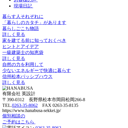
現場日記
暮らす人それぞれに
「暮らしのカタチ」があります
暮らしごこち物語
詳しく見る
家を建てる前に知っておくべき
ヒントとアイデア
一級建築士の知恵袋
詳しく見る
自然の力を利用して
少ないエネルギーで快適に暮らす
信州松本パッシブハウス
詳しく見る
有限会社 英設計
〒390-0312 長野県松本市岡田松岡266-8
TEL.
0263-35-8062
FAX 0263-35-8135
https://www.hanabusa-sekkei.jp/
個別相談の
ご予約はこちら
0263-35-8062